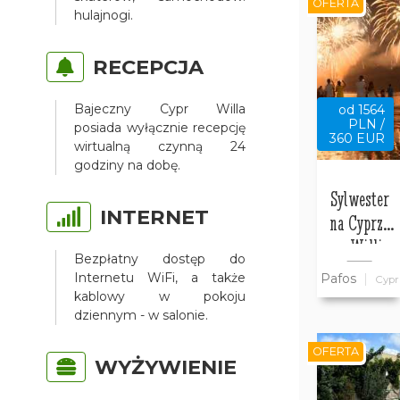
OFERTA
hulajnogi.
RECEPCJA
Bajeczny Cypr Willa
od 1564
PLN /
posiada wyłącznie recepcję
360 EUR
wirtualną czynną 24
godziny na dobę.
Sylwester
INTERNET
na Cyprze
w Willi
Bezpłatny dostęp do
Bajeczny
Internetu WiFi, a także
Pafos
Cypr
Cypr
kablowy w pokoju
dziennym - w salonie.
OFERTA
WYŻYWIENIE