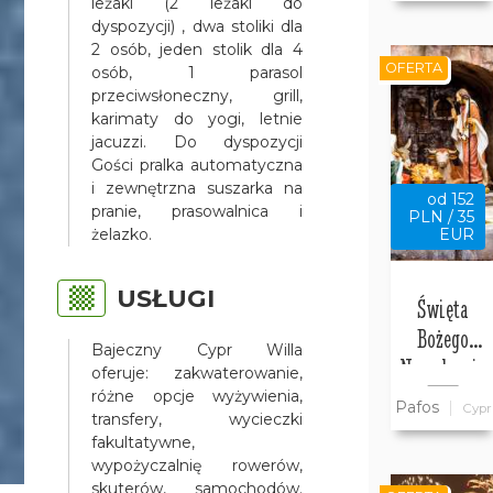
leżaki (2 leżaki do
Bajeczny
dyspozycji) , dwa stoliki dla
2 osób, jeden stolik dla 4
Cypr
OFERTA
osób, 1 parasol
przeciwsłoneczny, grill,
karimaty do yogi, letnie
jacuzzi. Do dyspozycji
Gości pralka automatyczna
i zewnętrzna suszarka na
od 152
pranie, prasowalnica i
PLN / 35
żelazko.
EUR
USŁUGI
Święta
Bożego
Bajeczny Cypr Willa
Narodzenia
oferuje: zakwaterowanie,
w willi
różne opcje wyżywienia,
Pafos
Cypr
transfery, wycieczki
Bajeczny
fakultatywne,
Cypr w
wypożyczalnię rowerów,
Pafos
skuterów, samochodów.