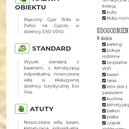
OBIEKTU
kolacją
puby
kluby nocn
Bajeczny Cypr Willa w
Pafos na Cyprze, w
UDOGODNIEN
dzielnicy EXO VRISI.
W obiekcie
parking
STANDARD
pokoje
rodzinne
Wysoki standard, z
bezpłatne
basenem, z klimatyzacją
WiFi
indywidualną, nowoczesna
basen
willa w eksluzywnej
taras
dzielnicy turystycznej Exo
letni stół z
Vrisi.
parasolem
kuchnia
klimatyzac
ATUTY
balkon
pralka
Nowoczesna willa, basen,
czajnik
klimatyzacja indywidualna,
elektryczny