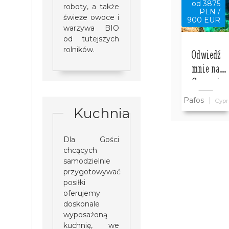
od 3875
roboty, a także
PLN /
świeże owoce i
900 EUR
warzywa BIO
od tutejszych
rolników.
Odwiedź
mnie na
Cyprze i
zwiedź ze
Pafos
Cypr
mną cały
Kuchnia
Cypr
wszystko w
Dla Gości
cenie
chcących
samodzielnie
przygotowywać
posiłki
oferujemy
doskonale
wyposażoną
kuchnię, we