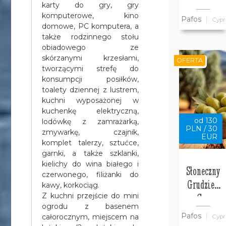
w willi
karty do gry, gry
Bajeczny
komputerowe, kino
Pafos
Cypr
Cypr
domowe, PC komputera, a
także rodzinnego stołu
obiadowego ze
skórzanymi krzesłami,
OFERTA
tworzącymi strefę do
konsumpcji posiłków,
toalety dziennej z lustrem,
kuchni wyposażonej w
kuchenkę elektryczną,
od 130
lodówkę z zamrażarką,
PLN / 30
zmywarkę, czajnik,
EUR
komplet talerzy, sztućce,
garnki, a także szklanki,
kielichy do wina białego i
Słoneczny
czerwonego, filiżanki do
Grudzień
kawy, korkociąg.
na Cyprze
Z kuchni przejście do mini
ogrodu z basenem
w Pafos w
Pafos
całorocznym, miejscem na
Cypr
Willi