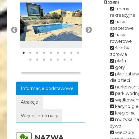
Otoczenie
tereny
rekreacyjne
trasy
spacerowe
trasy
rowerowe
ścieżka
zdrowia
plaża
góry
plac zabaw
dla dzieci
nurkowani
Informacje podstawowe
park wodn
wędkowan
Atrakcje
kasyno gie
kręgielnia
Więcej informacji
muzyka na
żywo
wieczory
NAZWA
tematyczne 