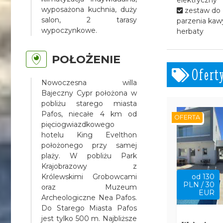
wyposażona kuchnia, duży
zestaw do
salon, 2 tarasy
parzenia kawy
wypoczynkowe.
herbaty
POŁOŻENIE
Ofert
Nowoczesna willa
Bajeczny Cypr położona w
pobliżu starego miasta
Pafos, niecałe 4 km od
OFERTA
pięciogwiazdkowego
hotelu King Evelthon
położonego przy samej
plaży. W pobliżu Park
Krajobrazowy z
Królewskimi Grobowcami
od 130
PLN / 30
oraz Muzeum
EUR
Archeologiczne Nea Pafos.
Do Starego Miasta Pafos
jest tylko 500 m. Najbliższe