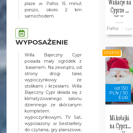
Wakacje na
plaże w Pafos 15 minut
Cyprze w
pieszo, około 2 km
samochodem.
Willi
Bajeczny
Pafos
Cypr
Cypr
WYPOSAŻENIE
OFERTA
Willa Bajeczny Cypr
posiada mały ogródek z
basenem. Na zewnątrz, od
strony drogi taras
wypoczynkowy ze
stolikami i krzesłami. Willa
od 130
Bajeczny Cypr składa się z
PLN / 30
EUR
klimatyzowanego salonu
dziennego ze skórzanym
kompletem
Mikołajki
wypoczynkowym, TV Sat,
wyposażony w bestsellery
na Cyprze
do czytania, gry planszowe,