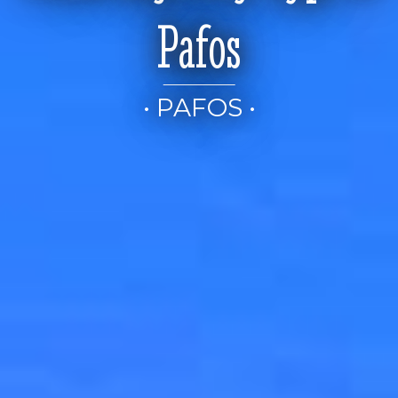
Pafos
• PAFOS •