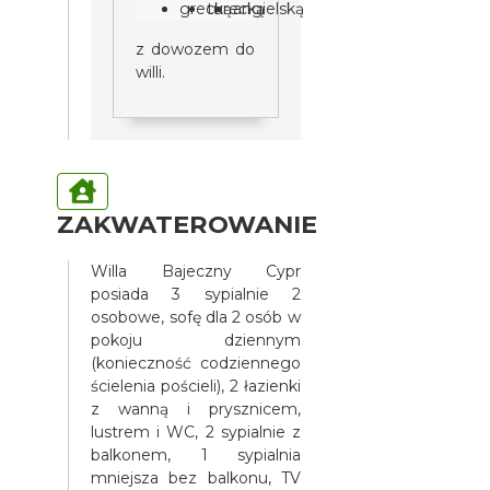
grecką
turecką
angielską
z dowozem do
willi.
ZAKWATEROWANIE
Willa Bajeczny Cypr
posiada 3 sypialnie 2
osobowe, sofę dla 2 osób w
pokoju dziennym
(konieczność codziennego
ścielenia pościeli), 2 łazienki
z wanną i prysznicem,
lustrem i WC, 2 sypialnie z
balkonem, 1 sypialnia
mniejsza bez balkonu, TV