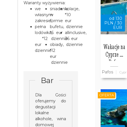
Warianty wyżywienia:
we
śniadania
kolacje,
własnym
w
*10
od 130
zakresie,
formie
eur
PLN / 30
pełna
bufetu,
dziennie
EUR
lodówka,
*6 eur
allinclusive,
*12
dziennie
36 eur
eur
obiady,
dziennie
Wakacje na
dziennie
*12
Cyprze w
eur
Pafos
dziennie
Pafos
Cypr
Bar
Dla Gości
OFERTA
oferujemy do
degustacji
lokalne
alkohole, wina
domowej