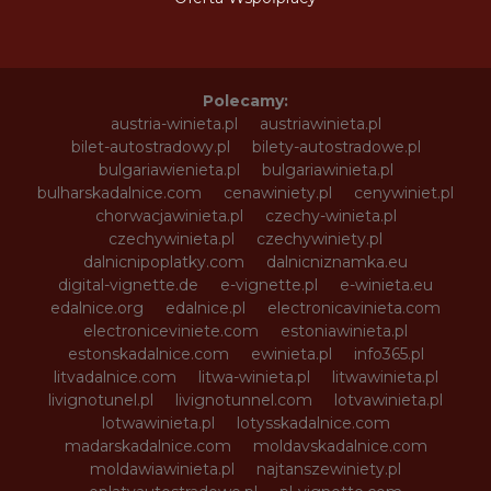
Polecamy:
austria-winieta.pl
austriawinieta.pl
bilet-autostradowy.pl
bilety-autostradowe.pl
bulgariawienieta.pl
bulgariawinieta.pl
bulharskadalnice.com
cenawiniety.pl
cenywiniet.pl
chorwacjawinieta.pl
czechy-winieta.pl
czechywinieta.pl
czechywiniety.pl
dalnicnipoplatky.com
dalnicniznamka.eu
digital-vignette.de
e-vignette.pl
e-winieta.eu
edalnice.org
edalnice.pl
electronicavinieta.com
electroniceviniete.com
estoniawinieta.pl
estonskadalnice.com
ewinieta.pl
info365.pl
litvadalnice.com
litwa-winieta.pl
litwawinieta.pl
livignotunel.pl
livignotunnel.com
lotvawinieta.pl
lotwawinieta.pl
lotysskadalnice.com
madarskadalnice.com
moldavskadalnice.com
moldawiawinieta.pl
najtanszewiniety.pl