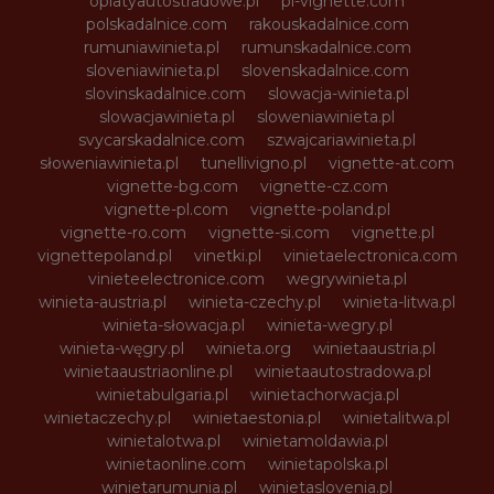
oplatyautostradowe.pl
pl-vignette.com
polskadalnice.com
rakouskadalnice.com
rumuniawinieta.pl
rumunskadalnice.com
sloveniawinieta.pl
slovenskadalnice.com
slovinskadalnice.com
slowacja-winieta.pl
slowacjawinieta.pl
sloweniawinieta.pl
svycarskadalnice.com
szwajcariawinieta.pl
słoweniawinieta.pl
tunellivigno.pl
vignette-at.com
vignette-bg.com
vignette-cz.com
vignette-pl.com
vignette-poland.pl
vignette-ro.com
vignette-si.com
vignette.pl
vignettepoland.pl
vinetki.pl
vinietaelectronica.com
vinieteelectronice.com
wegrywinieta.pl
winieta-austria.pl
winieta-czechy.pl
winieta-litwa.pl
winieta-słowacja.pl
winieta-wegry.pl
winieta-węgry.pl
winieta.org
winietaaustria.pl
winietaaustriaonline.pl
winietaautostradowa.pl
winietabulgaria.pl
winietachorwacja.pl
winietaczechy.pl
winietaestonia.pl
winietalitwa.pl
winietalotwa.pl
winietamoldawia.pl
winietaonline.com
winietapolska.pl
winietarumunia.pl
winietaslovenia.pl