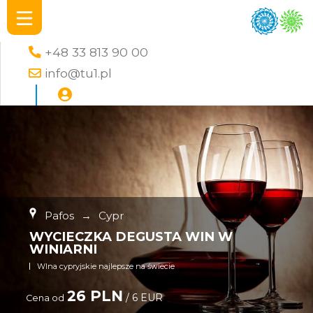
+48 33 813 90 00
info@tu1.pl
Pafos
→
Cypr
WYCIECZKA DEGUSTA WIN W
WINIARNI
WIna cypryjskie najlepsze na świecie
26 PLN
/ 6 EUR
Cena od