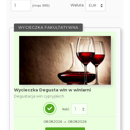
Waluta:
(max. 999)
WYCIECZKA FAKULTATYWNA
Wycieczka Degusta win w winiarni
Degustacja win cypryjskich
Ilość:
→
08.08.2026
08.08.2026