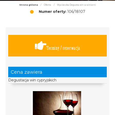
Strona główna
/
Oferta
/
Wycieczka Degusta win w winiarni
Numer oferty:
106/18107
Terminy / rezerwacja
Cena zawiera
Degustacja win cypryjskich