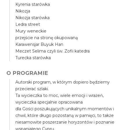
Kyrenia starówka
Nikozja
Nikozja starówka
Ledra street
Mury weneckie
przejście na stronę okupowaną
Karawensjar Buyuk Han
Meczet Selima czyli św. Zofii katedra
Turecka starówka
O PROGRAMIE
Autorski program, w którym dopiero będziemy
przecierać szlaki.
Ta wycieczka to moc, wiele emocji i wrażeń,
wycieczka specjalnie opracowana
dla Gości poszukujących unikalnym momentów i
chwil, które długo pozostaną w pamięci, to także
niesamowite poszerzanie horyzontów i poznanie
wspaniałego Cypru.