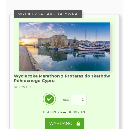
WYCIECZKA FAKULTATYWNA
Wycieczka Marathon z Protaras do skarbów
Północnego Cypru
uczestnik
Ilość:
→
06.08.2026
06.08.2026
WYBRANO