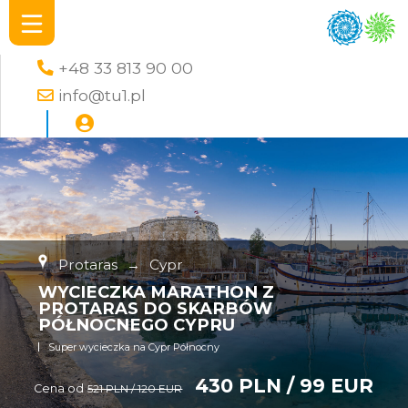
+48 33 813 90 00
info@tu1.pl
Protaras
→
Cypr
WYCIECZKA MARATHON Z
PROTARAS DO SKARBÓW
PÓŁNOCNEGO CYPRU
Super wycieczka na Cypr Północny
430 PLN / 99 EUR
Cena od
521 PLN / 120 EUR