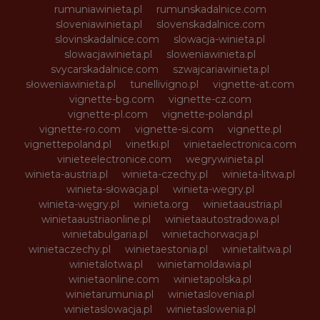
rumuniawinieta.pl
rumunskadalnice.com
sloveniawinieta.pl
slovenskadalnice.com
slovinskadalnice.com
slowacja-winieta.pl
slowacjawinieta.pl
sloweniawinieta.pl
svycarskadalnice.com
szwajcariawinieta.pl
słoweniawinieta.pl
tunellivigno.pl
vignette-at.com
vignette-bg.com
vignette-cz.com
vignette-pl.com
vignette-poland.pl
vignette-ro.com
vignette-si.com
vignette.pl
vignettepoland.pl
vinetki.pl
vinietaelectronica.com
vinieteelectronice.com
wegrywinieta.pl
winieta-austria.pl
winieta-czechy.pl
winieta-litwa.pl
winieta-słowacja.pl
winieta-wegry.pl
winieta-węgry.pl
winieta.org
winietaaustria.pl
winietaaustriaonline.pl
winietaautostradowa.pl
winietabulgaria.pl
winietachorwacja.pl
winietaczechy.pl
winietaestonia.pl
winietalitwa.pl
winietalotwa.pl
winietamoldawia.pl
winietaonline.com
winietapolska.pl
winietarumunia.pl
winietaslovenia.pl
winietaslowacja.pl
winietaslowenia.pl