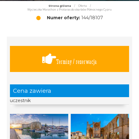
Strona główna
/
Oferta
/
Wycieczka Marathon z Protaras do skarbów Północnego Cypru
Numer oferty:
144/18107
Terminy / rezerwacja
Cena zawiera
uczestnik