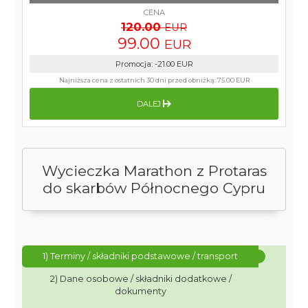
CENA
120.00
EUR
99.00
EUR
Promocja
:
-21.00
EUR
Najniższa cena z ostatnich 30 dni przed obniżką:
75.00 EUR
DALEJ
Wycieczka Marathon z Protaras
do skarbów Północnego Cypru
1) Terminy / składniki podstawowe / transport
2) Dane osobowe / składniki dodatkowe /
dokumenty