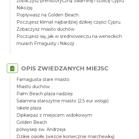
zobaczysz prehistoryczną Salaminę i stolicę Cypru
Nikozję.
Popływasz na Golden Beach.
Poczujesz klimat najbardziej dzikiej części Cypru.
Zobaczysz miasto duchów
Poczujesz się, jak w średniowieczu na weneckich
murach Fmagusty i Nikozji
OPIS ZWIEDZANYCH MIEJSC
Famagusta stare miasto
Miasto duchów
Palm Beach plaża nadzieji
Salamina starożytne miasto (2.5 eur wstęp)
Iskele plaża
Dipkarpaz z miejscem widokowym
Golden Beach
półwysep św. Andrzeja
Dzikie osiołki (weźcie koniecznie marchewkę)