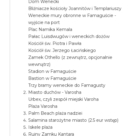
Dom Wenecki
Bliźniacze kościoły Joannitów i Templariuszy
Weneckie mury obronne w Famaguście -
wyjście na port
Plac Namika Kemala
Pałac Luisdwugów i weneckich dożów
Kościół św. Piotra i Pawła
Kościół św. Jerzego Łacińskiego
Zamek Othello (z zewnątrz, opcjonalnie
wewnątrz)
Stadion w Famaguście
Bastion w Famaguście
Trzy bramy weneckie do Famagusty
Miasto duchów - Varosha
Urbex, czyli zespół miejski Varoha
Plaża Varosha
Palm Beach plaża nadziei
Salamina starożytne miasto (2.5 eur wstęp)
Iskele plaża
Ruiny Zamku Kantara