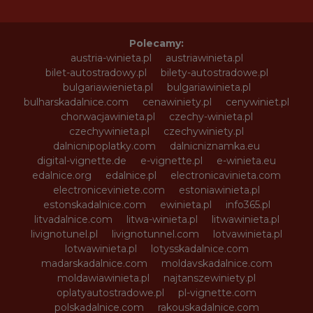
Polecamy:
austria-winieta.pl
austriawinieta.pl
bilet-autostradowy.pl
bilety-autostradowe.pl
bulgariawienieta.pl
bulgariawinieta.pl
bulharskadalnice.com
cenawiniety.pl
cenywiniet.pl
chorwacjawinieta.pl
czechy-winieta.pl
czechywinieta.pl
czechywiniety.pl
dalnicnipoplatky.com
dalnicniznamka.eu
digital-vignette.de
e-vignette.pl
e-winieta.eu
edalnice.org
edalnice.pl
electronicavinieta.com
electroniceviniete.com
estoniawinieta.pl
estonskadalnice.com
ewinieta.pl
info365.pl
litvadalnice.com
litwa-winieta.pl
litwawinieta.pl
livignotunel.pl
livignotunnel.com
lotvawinieta.pl
lotwawinieta.pl
lotysskadalnice.com
madarskadalnice.com
moldavskadalnice.com
moldawiawinieta.pl
najtanszewiniety.pl
oplatyautostradowe.pl
pl-vignette.com
polskadalnice.com
rakouskadalnice.com