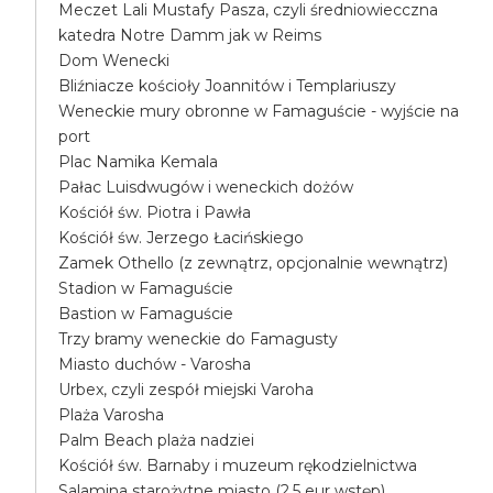
Meczet Lali Mustafy Pasza, czyli średniowiecczna
katedra Notre Damm jak w Reims
Dom Wenecki
Bliźniacze kościoły Joannitów i Templariuszy
Weneckie mury obronne w Famaguście - wyjście na
port
Plac Namika Kemala
Pałac Luisdwugów i weneckich dożów
Kościół św. Piotra i Pawła
Kościół św. Jerzego Łacińskiego
Zamek Othello (z zewnątrz, opcjonalnie wewnątrz)
Stadion w Famaguście
Bastion w Famaguście
Trzy bramy weneckie do Famagusty
Miasto duchów - Varosha
Urbex, czyli zespół miejski Varoha
Plaża Varosha
Palm Beach plaża nadziei
Kościół św. Barnaby i muzeum rękodzielnictwa
Salamina starożytne miasto (2.5 eur wstęp)