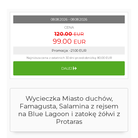
08.08.2026 - 08.08.2026
CENA
120.00
EUR
99.00
EUR
Promocja
:
-21.00
EUR
Najniższa cena z ostatnich 30 dni przed obniżką:
80.00 EUR
DALEJ
Wycieczka Miasto duchów,
Famagusta, Salamina z rejsem
na Blue Lagoon i zatokę żółwi z
Protaras