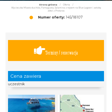
Strona główna
/
Oferta
/
Wycieczka Miasto duchów, Famagusta, Salamina z rejsem na Blue Lagoon i zatokę
żółwi z Protaras
Numer oferty:
145/18107
Terminy / rezerwacja
Cena zawiera
uczestnik