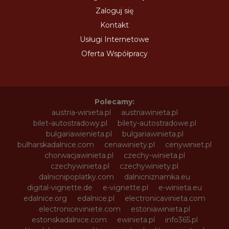
Zaloguj się
Kontakt
Usługi Internetowe
Oferta Współpracy
Polecamy:
austria-winieta.pl
austriawinieta.pl
bilet-autostradowy.pl
bilety-autostradowe.pl
bulgariawienieta.pl
bulgariawinieta.pl
bulharskadalnice.com
cenawiniety.pl
cenywiniet.pl
chorwacjawinieta.pl
czechy-winieta.pl
czechywinieta.pl
czechywiniety.pl
dalnicnipoplatky.com
dalnicniznamka.eu
digital-vignette.de
e-vignette.pl
e-winieta.eu
edalnice.org
edalnice.pl
electronicavinieta.com
electroniceviniete.com
estoniawinieta.pl
estonskadalnice.com
ewinieta.pl
info365.pl