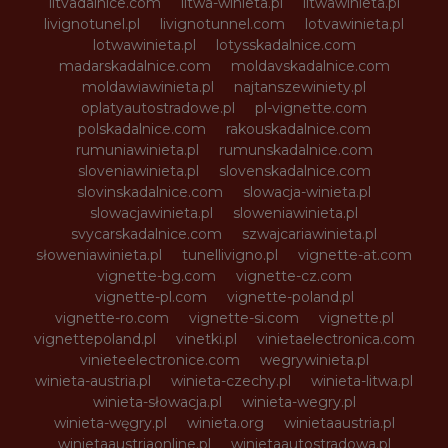
litvadalnice.com
litwa-winieta.pl
litwawinieta.pl
livignotunel.pl
livignotunnel.com
lotvawinieta.pl
lotwawinieta.pl
lotysskadalnice.com
madarskadalnice.com
moldavskadalnice.com
moldawiawinieta.pl
najtanszewiniety.pl
oplatyautostradowe.pl
pl-vignette.com
polskadalnice.com
rakouskadalnice.com
rumuniawinieta.pl
rumunskadalnice.com
sloveniawinieta.pl
slovenskadalnice.com
slovinskadalnice.com
slowacja-winieta.pl
slowacjawinieta.pl
sloweniawinieta.pl
svycarskadalnice.com
szwajcariawinieta.pl
słoweniawinieta.pl
tunellivigno.pl
vignette-at.com
vignette-bg.com
vignette-cz.com
vignette-pl.com
vignette-poland.pl
vignette-ro.com
vignette-si.com
vignette.pl
vignettepoland.pl
vinetki.pl
vinietaelectronica.com
vinieteelectronice.com
wegrywinieta.pl
winieta-austria.pl
winieta-czechy.pl
winieta-litwa.pl
winieta-słowacja.pl
winieta-wegry.pl
winieta-węgry.pl
winieta.org
winietaaustria.pl
winietaaustriaonline.pl
winietaautostradowa.pl