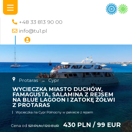
+48 33 813 90 00
info@tu1.pl
Protaras
→
Cypr
WYCIECZKA MIASTO DUCHÓW,
FAMAGUSTA, SALAMINA Z REJSEM
NA BLUE LAGOON I ZATOKĘ ŻÓŁWI
Z PROTARAS
Wycieczka na Cypr Północny w pakiecie z rejsem
430 PLN / 99 EUR
Cena od
521 PLN / 120 EUR