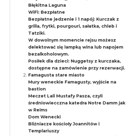
Błękitna Laguna
WiFi: Bezpłatne
Bezpłatne jedzenie i 1 napój: Kurczak z
grilla, frytki, pourgouri, sałatka, chleb i
Tatziki.
W dowolnym momencie rejsu możesz
delektować się lampką wina lub napojem
bezalkoholowym.
Posiłek dla dzieci: Nuggetsy z kurczaka,
dostępne na zamówienie przy rezerwacji.
Famagusta stare miasto
Mury weneckie Famagusty, wyjście na
bastion
Meczet Lali Mustafy Pasza, czyli
średniowiecczna katedra Notre Damm jak
w Reims
Dom Wenecki
Bliźniacze kościoły Joannitów i
Templariuszy