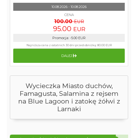
10.08.2026 - 10.08.2026
CENA
100.00
EUR
95.00
EUR
Promocja
:
-5.00
EUR
Najniższa cena z ostatnich 30 dni przed obniżką:
80.00 EUR
DALEJ
Wycieczka Miasto duchów,
Famagusta, Salamina z rejsem
na Blue Lagoon i zatokę żółwi z
Larnaki