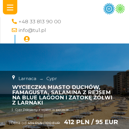
+48 33 813 90 00
info@tu1.pl
Larnaca
→
Cypr
WYCIECZKA MIASTO DUCHÓW,
FAMAGUSTA, SALAMINA Z REJSEM
NA BLUE LAGOON I ZATOKĘ ŻÓŁWI
Z LARNAKI
Cypr Północny z rejsem w pakiecie
412 PLN / 95 EUR
Cena od
434 PLN / 100 EUR