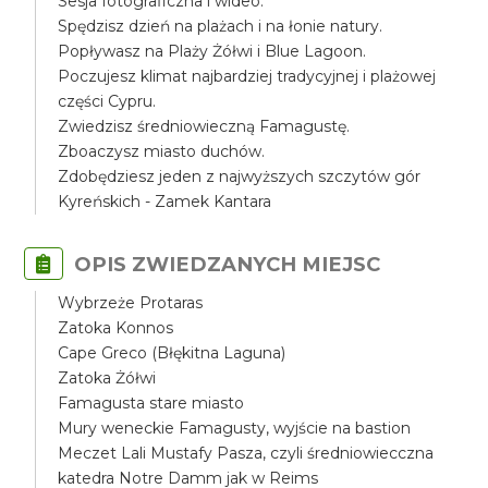
Sesja fotograficzna i wideo.
Spędzisz dzień na plażach i na łonie natury.
Popływasz na Plaży Żółwi i Blue Lagoon.
Poczujesz klimat najbardziej tradycyjnej i plażowej
części Cypru.
Zwiedzisz średniowieczną Famagustę.
Zboaczysz miasto duchów.
Zdobędziesz jeden z najwyższych szczytów gór
Kyreńskich - Zamek Kantara
OPIS ZWIEDZANYCH MIEJSC
Wybrzeże Protaras
Zatoka Konnos
Cape Greco (Błękitna Laguna)
Zatoka Żółwi
Famagusta stare miasto
Mury weneckie Famagusty, wyjście na bastion
Meczet Lali Mustafy Pasza, czyli średniowiecczna
katedra Notre Damm jak w Reims