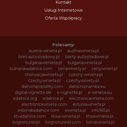
Kontakt
Usługi Internetowe
Oferta Współpracy
Polecamy:
austria-winieta.pl
austriawinieta.pl
bilet-autostradowy.pl
bilety-autostradowe.pl
bulgariawienieta.pl
bulgariawinieta.pl
bulharskadalnice.com
cenawiniety.pl
cenywiniet.pl
chorwacjawinieta.pl
czechy-winieta.pl
czechywinieta.pl
czechywiniety.pl
dalnicnipoplatky.com
dalnicniznamka.eu
digital-vignette.de
e-vignette.pl
e-winieta.eu
edalnice.org
edalnice.pl
electronicavinieta.com
electroniceviniete.com
estoniawinieta.pl
estonskadalnice.com
ewinieta.pl
info365.pl
litvadalnice.com
litwa-winieta.pl
litwawinieta.pl
livignotunel.pl
livignotunnel.com
lotvawinieta.pl