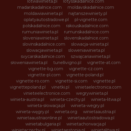
lotwawinieta.pl
lotysskadalnice.com
madarskadalnice.com
moldavskadalnice.com
moldawiawinieta.pl
najtanszewiniety.pl
oplatyautostradowe.pl
pl-vignette.com
polskadalnice.com
rakouskadalnice.com
rumuniawinieta.pl
rumunskadalnice.com
sloveniawinieta.pl
slovenskadalnice.com
slovinskadalnice.com
slowacja-winieta.pl
slowacjawinieta.pl
sloweniawinieta.pl
svycarskadalnice.com
szwajcariawinieta.pl
słoweniawinieta.pl
tunellivigno.pl
vignette-at.com
vignette-bg.com
vignette-cz.com
vignette-pl.com
vignette-poland.pl
vignette-ro.com
vignette-si.com
vignette.pl
vignettepoland.pl
vinetki.pl
vinietaelectronica.com
vinieteelectronice.com
wegrywinieta.pl
winieta-austria.pl
winieta-czechy.pl
winieta-litwa.pl
winieta-słowacja.pl
winieta-wegry.pl
winieta-węgry.pl
winieta.org
winietaaustria.pl
winietaaustriaonline.pl
winietaautostradowa.pl
winietabulgaria.pl
winietachorwacja.pl
winietaczechy.pl
winietaestonia.pl
winietalitwa.pl