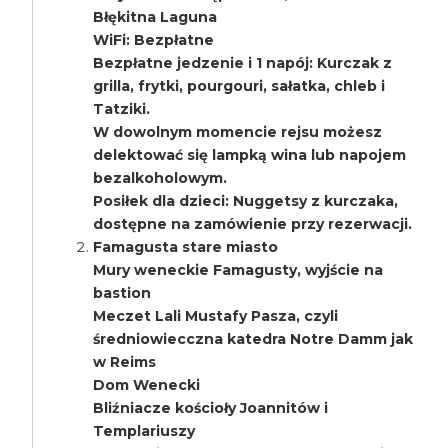
Błękitna Laguna
WiFi: Bezpłatne
Bezpłatne jedzenie i 1 napój: Kurczak z
grilla, frytki, pourgouri, sałatka, chleb i
Tatziki.
W dowolnym momencie rejsu możesz
delektować się lampką wina lub napojem
bezalkoholowym.
Posiłek dla dzieci: Nuggetsy z kurczaka,
dostępne na zamówienie przy rezerwacji.
Famagusta stare miasto
Mury weneckie Famagusty, wyjście na
bastion
Meczet Lali Mustafy Pasza, czyli
średniowiecczna katedra Notre Damm jak
w Reims
Dom Wenecki
Bliźniacze kościoły Joannitów i
Templariuszy