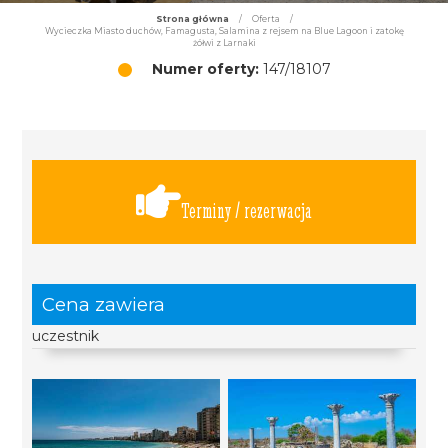
Strona główna
/
Oferta
/
Wycieczka Miasto duchów, Famagusta, Salamina z rejsem na Blue Lagoon i zatokę
żółwi z Larnaki
Numer oferty:
147/18107
Terminy / rezerwacja
Cena zawiera
uczestnik