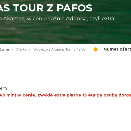
S TOUR Z PAFOS
kamas, w cenie Łaźnie Adonisa, czyli extra
Numer ofert
łówna
/
Oferta
/
Wycieczka Akamas Tour z Pafos
kiem
5 min) w cenie, zwykle extra płatne 15 eur za osobę dorosł