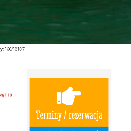
y:
166/18107
ą i 10
Terminy / rezerwacja