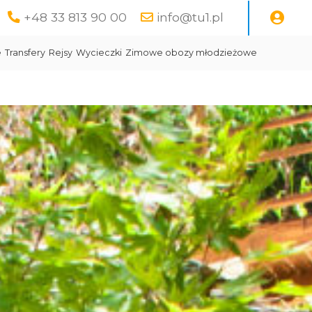
+48 33 813 90 00
info@tu1.pl
e
Transfery
Rejsy
Wycieczki
Zimowe obozy młodzieżowe