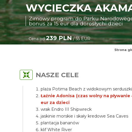
WYCIECZKA AKAMA
Zimowy program do Parku Narodowego A
bonus za 15 eur dla dorosłychi dzieci
239 PLN
/ 55 EUR
Cena od
Strona g
NASZE CELE
plaża Potima Beach z widokowym serdusz
Łaźnie Adonisa (czas wolny na pływanie 4
eur za dzieci
wrak Endro III Shipwreck
jaskinie morskie i skały kredowe Sea Caves
plantacja bananów
klif White River