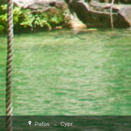
Pafos
→
Cypr