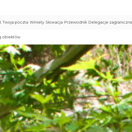
t
Twoja poczta
Winiety
Słowacja
Przewodnik
Delegacje zagraniczn
g obiektów