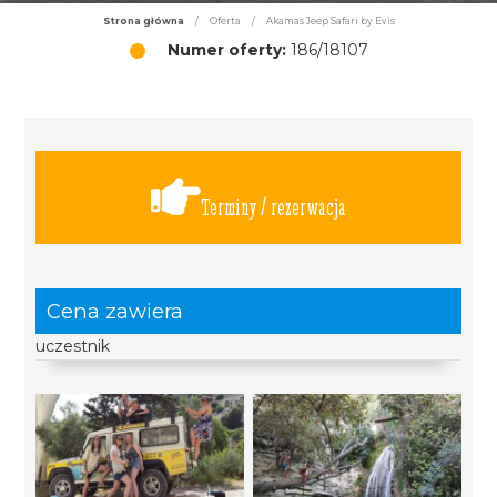
Strona główna
/
Oferta
/
Akamas Jeep Safari by Evis
Numer oferty:
186/18107
Terminy / rezerwacja
Cena zawiera
uczestnik