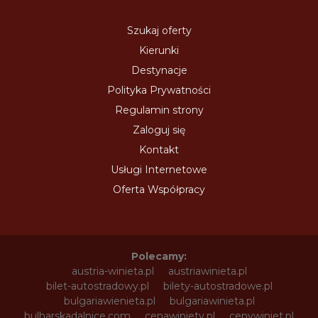
Szukaj oferty
Kierunki
Destynacje
Polityka Prywatności
Regulamin strony
Zaloguj się
Kontakt
Usługi Internetowe
Oferta Współpracy
Polecamy:
austria-winieta.pl
austriawinieta.pl
bilet-autostradowy.pl
bilety-autostradowe.pl
bulgariawienieta.pl
bulgariawinieta.pl
bulharskadalnice.com
cenawiniety.pl
cenywiniet.pl