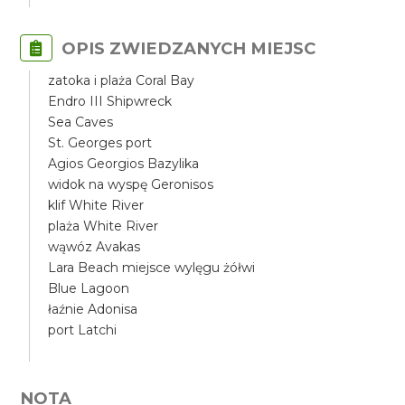
OPIS ZWIEDZANYCH MIEJSC
zatoka i plaża Coral Bay
Endro III Shipwreck
Sea Caves
St. Georges port
Agios Georgios Bazylika
widok na wyspę Geronisos
klif White River
plaża White River
wąwóz Avakas
Lara Beach miejsce wylęgu żółwi
Blue Lagoon
łaźnie Adonisa
port Latchi
NOTA