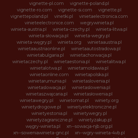
vignette-pl.com
vignette-poland.pl
vignette-ro.com
vignette-si.com
vignette.pl
vignettepoland.pl
vinetki.pl
vinietaelectronica.com
vinieteelectronice.com
wegrywinieta.pl
winieta-austria.pl
winieta-czechy.pl
winieta-litwa.pl
winieta-słowacja.pl
winieta-wegry.pl
winieta-węgry.pl
winieta.org
winietaaustria.pl
winietaaustriaonline.pl
winietaautostradowa.pl
winietabulgaria.pl
winietachorwacja.pl
winietaczechy.pl
winietaestonia.pl
winietalitwa.pl
winietalotwa.pl
winietamoldawia.pl
winietaonline.com
winietapolska.pl
winietarumunia.pl
winietaslovenia.pl
winietaslowacja.pl
winietaslowenia.pl
winietaszwajcaria.pl
winietasłowenia.pl
winietawegry.pl
winietomat.pl
winiety.org
winietydrogowe.pl
winietyelektroniczne.pl
winietyestonia.pl
winietywegry.pl
winietyzagraniczne.pl
winietyzakup.pl
węgry-winieta.pl
xn--sowacja-njb.org.pl
xn--soweniawinieta-gnc.pl
xn--wgry-winieta-4vb.pl