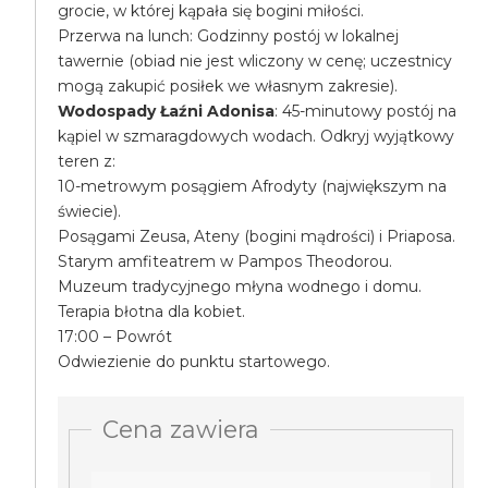
grocie, w której kąpała się bogini miłości.
Przerwa na lunch: Godzinny postój w lokalnej
tawernie (obiad nie jest wliczony w cenę; uczestnicy
mogą zakupić posiłek we własnym zakresie).
Wodospady Łaźni Adonisa
: 45-minutowy postój na
kąpiel w szmaragdowych wodach. Odkryj wyjątkowy
teren z:
10-metrowym posągiem Afrodyty (największym na
świecie).
Posągami Zeusa, Ateny (bogini mądrości) i Priaposa.
Starym amfiteatrem w Pampos Theodorou.
Muzeum tradycyjnego młyna wodnego i domu.
Terapia błotna dla kobiet.
17:00 – Powrót
Odwiezienie do punktu startowego.
Cena zawiera