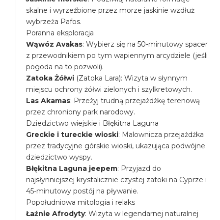
skalne i wyrzeźbione przez morze jaskinie wzdłuż
wybrzeża Pafos.
Poranna eksploracja
Wąwóz Avakas
: Wybierz się na 50-minutowy spacer
z przewodnikiem po tym wapiennym arcydziele (jeśli
pogoda na to pozwoli).
Zatoka Żółwi
(Zatoka Lara): Wizyta w słynnym
miejscu ochrony żółwi zielonych i szylkretowych.
Las Akamas
: Przeżyj trudną przejażdżkę terenową
przez chroniony park narodowy.
Dziedzictwo wiejskie i Błękitna Laguna
Greckie i tureckie wioski
: Malownicza przejażdżka
przez tradycyjne górskie wioski, ukazująca podwójne
dziedzictwo wyspy.
Błękitna Laguna jeepem
: Przyjazd do
najsłynniejszej krystalicznie czystej zatoki na Cyprze i
45-minutowy postój na pływanie.
Popołudniowa mitologia i relaks
Łaźnie Afrodyty
: Wizyta w legendarnej naturalnej