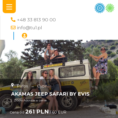
+48 33 813 90 00
info@tu1.pl
Pafos
→
Cypr
AKAMAS JEEP SAFARI BY EVIS
Źródła Adonisa w cenie
261 PLN
/ 60 EUR
Cena od