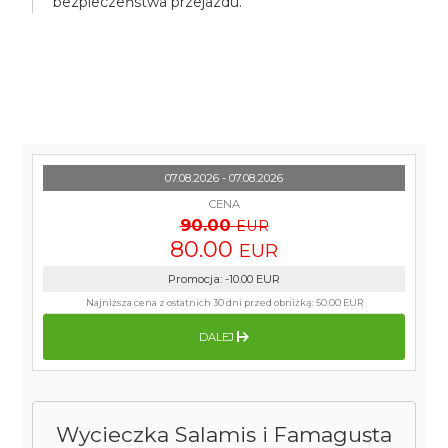
bezpieczeństwa przejazdu.
07.08.2026 - 07.08.2026
CENA
90.00
EUR
80.00
EUR
Promocja
:
-10.00
EUR
Najniższa cena z ostatnich 30 dni przed obniżką:
50.00 EUR
DALEJ
Wycieczka Salamis i Famagusta