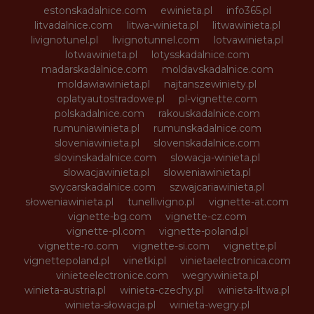
estonskadalnice.com
ewinieta.pl
info365.pl
litvadalnice.com
litwa-winieta.pl
litwawinieta.pl
livignotunel.pl
livignotunnel.com
lotvawinieta.pl
lotwawinieta.pl
lotysskadalnice.com
madarskadalnice.com
moldavskadalnice.com
moldawiawinieta.pl
najtanszewiniety.pl
oplatyautostradowe.pl
pl-vignette.com
polskadalnice.com
rakouskadalnice.com
rumuniawinieta.pl
rumunskadalnice.com
sloveniawinieta.pl
slovenskadalnice.com
slovinskadalnice.com
slowacja-winieta.pl
slowacjawinieta.pl
sloweniawinieta.pl
svycarskadalnice.com
szwajcariawinieta.pl
słoweniawinieta.pl
tunellivigno.pl
vignette-at.com
vignette-bg.com
vignette-cz.com
vignette-pl.com
vignette-poland.pl
vignette-ro.com
vignette-si.com
vignette.pl
vignettepoland.pl
vinetki.pl
vinietaelectronica.com
vinieteelectronice.com
wegrywinieta.pl
winieta-austria.pl
winieta-czechy.pl
winieta-litwa.pl
winieta-słowacja.pl
winieta-wegry.pl