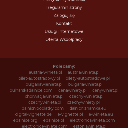
Regulamin strony
Zaloguj się
Kontakt
Usługi Internetowe
Oferta Współpracy
Polecamy:
austria-winieta.pl
austriawinieta.pl
bilet-autostradowy.pl
bilety-autostradowe.pl
bulgariawienieta.pl
bulgariawinieta.pl
bulharskadalnice.com
cenawiniety.pl
cenywiniet.pl
chorwacjawinieta.pl
czechy-winieta.pl
czechywinieta.pl
czechywiniety.pl
dalnicnipoplatky.com
dalnicniznamka.eu
digital-vignette.de
e-vignette.pl
e-winieta.eu
edalnice.org
edalnice.pl
electronicavinieta.com
electroniceviniete.com
estoniawinieta.pl