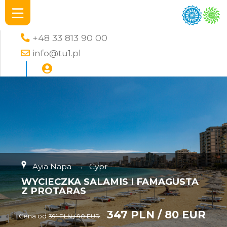
+48 33 813 90 00
info@tu1.pl
Ayia Napa
→
Cypr
WYCIECZKA SALAMIS I FAMAGUSTA
Z PROTARAS
347 PLN / 80 EUR
Cena od
391 PLN / 90 EUR