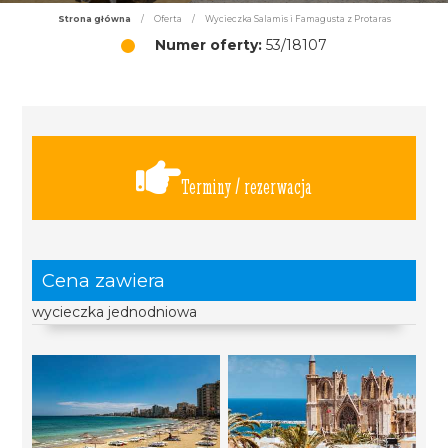
Strona główna
/
Oferta
/
Wycieczka Salamis i Famagusta z Protaras
Numer oferty:
53/18107
Terminy / rezerwacja
Cena zawiera
wycieczka jednodniowa