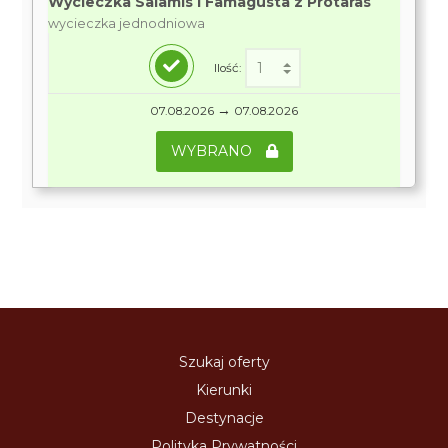
Wycieczka Salamis i Famagusta z Protaras
wycieczka jednodniowa
Ilość:
→
07.08.2026
07.08.2026
WYBRANO
Szukaj oferty
Kierunki
Destynacje
Polityka Prywatności