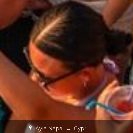
Ayia Napa
→
Cypr