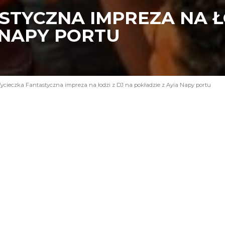
TYCZNA IMPREZA NA ŁO
 NAPY PORTU
cieczka Fantastyczna impreza na łodzi z DJ na pokładzie z Ayia Napy portu