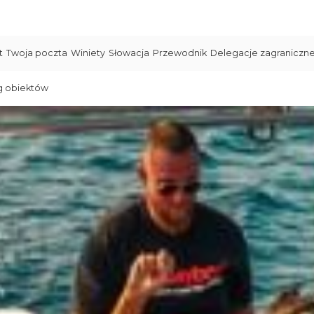
t
Twoja poczta
Winiety
Słowacja
Przewodnik
Delegacje zagraniczn
g obiektów