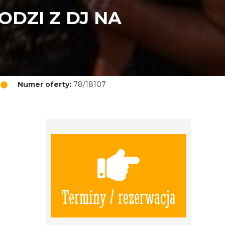
DZI Z DJ NA
Numer oferty:
78/18107
Terminy / rezerwacja