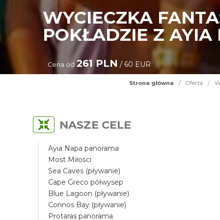
WYCIECZKA FANTAS
POKŁADZIE Z AYIA
261 PLN
/ 60 EUR
Cena od
Strona główna
/
Oferta
/
Wy
NASZE CELE
Ayia Napa panorama
Most Miłości
Sea Caves (pływanie)
Cape Greco półwysep
Blue Lagoon (pływanie)
Connos Bay (pływanie)
Protaras panorama