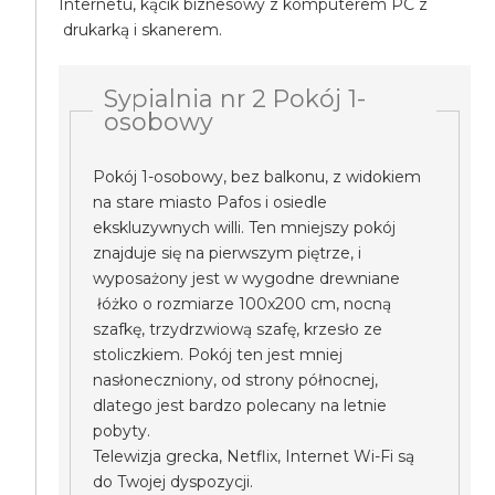
Internetu, kącik biznesowy z komputerem PC z
drukarką i skanerem.
Sypialnia nr 2 Pokój 1-
osobowy
Pokój 1-osobowy, bez balkonu, z widokiem
na stare miasto Pafos i osiedle
ekskluzywnych willi. Ten mniejszy pokój
znajduje się na pierwszym piętrze, i
wyposażony jest w wygodne drewniane
łóżko o rozmiarze 100x200 cm, nocną
szafkę, trzydrzwiową szafę, krzesło ze
stoliczkiem. Pokój ten jest mniej
nasłoneczniony, od strony północnej,
dlatego jest bardzo polecany na letnie
pobyty.
Telewizja grecka, Netflix, Internet Wi-Fi są
do Twojej dyspozycji.