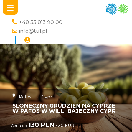
+48 33 813 90 00
info@tu1.pl
Pafos
→
Cypr
SŁONECZNY GRUDZIEŃ NA CYPRZE
W PAFOS W WILLI BAJECZNY CYPR
130 PLN
/ 30 EUR
Cena od