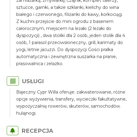
zamrażarką, zmywarkę, czajnik, komplet talerzy,
sztućce, garnki, a także szklanki, kielichy do wina
białego i czerwonego, filiżanki do kawy, korkociąg.
Z kuchni przejście do mini ogrodu z basenem
całorocznym, miejscem na leżaki (2 leżaki do
dyspozycji) , dwa stoliki dla 2 osób, jeden stolik dla 4
osób, 1 parasol przeciwsłoneczny, grill, karimaty do
yogi, letnie jacuzzi. Do dyspozycji Gości pralka
automatyczna i zewnętrzna suszarka na pranie,
prasowalnica i żelazko.
USŁUGI
Bajeczny Cypr Willa oferuje: zakwaterowanie, różne
opcje wyżywienia, transfery, wycieczki fakultatywne,
wypożyczalnię rowerów, skuterów, samochodów.
hulajnogi.
RECEPCJA