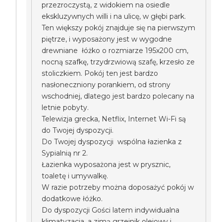
przezroczystą, z widokiem na osiedle
ekskluzywnych willi i na ulicę, w głębi park.
Ten większy pokój znajduje się na pierwszym
piętrze, i wyposażony jest w wygodne
drewniane łóżko o rozmiarze 195x200 cm,
nocną szafkę, trzydrzwiową szafę, krzesło ze
stoliczkiem. Pokój ten jest bardzo
nasłoneczniony porankiem, od strony
wschodniej, dlatego jest bardzo polecany na
letnie pobyty.
Telewizja grecka, Netflix, Internet Wi-Fi są
do Twojej dyspozycji.
Do Twojej dyspozycji wspólna łazienka z
Sypialnią nr 2.
Łazienka wyposażona jest w prysznic,
toaletę i umywalkę.
W razie potrzeby można doposażyć pokój w
dodatkowe łóżko.
Do dyspozycji Gości latem indywidualna
klimatyzacja, a zimą grzejnik olejowy i