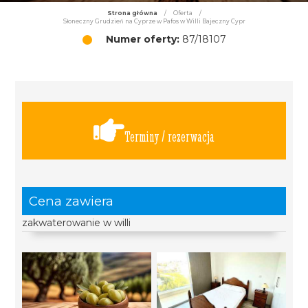
Strona główna
/
Oferta
/
Słoneczny Grudzień na Cyprze w Pafos w Willi Bajeczny Cypr
Numer oferty:
87/18107
Terminy / rezerwacja
Cena zawiera
zakwaterowanie w willi