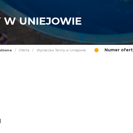
 W UNIEJOWIE
Numer ofert
główna
/
Oferta
/
Wycieczka Termy w Uniejowie
I