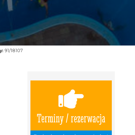
y:
91/18107
Terminy / rezerwacja