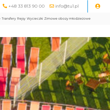
+48 33 813 90 00
info@tu1.pl
e
Transfery
Rejsy
Wycieczki
Zimowe obozy młodzieżowe