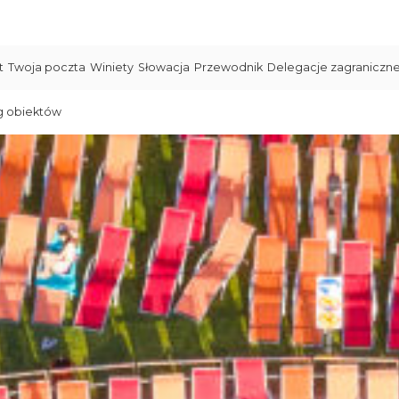
t
Twoja poczta
Winiety
Słowacja
Przewodnik
Delegacje zagraniczn
g obiektów