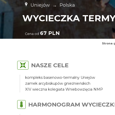
Uniejów
→
Polska
WYCIECZKA TERMY
67 PLN
Cena od
Strona 
NASZE CELE
kompleks basenowo-termalny Uniejów
zamek arcybiskupów gnieźnieńskich
XIV wieczna kolegiata Wniebowzięcia NMP
HARMONOGRAM WYCIECZK